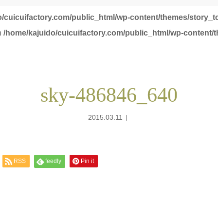
o/cuicuifactory.com/public_html/wp-content/themes/story_t
in
/home/kajuido/cuicuifactory.com/public_html/wp-content/
sky-486846_640
2015.03.11
RSS
feedly
Pin it