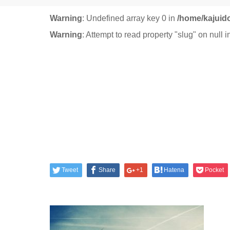
Warning
: Undefined array key 0 in
/home/kajuid
Warning
: Attempt to read property "slug" on null 
Tweet
Share
+1
Hatena
Pocket