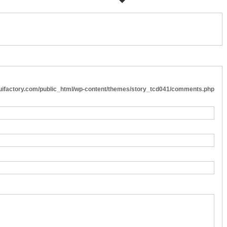
cuifactory.com/public_html/wp-content/themes/story_tcd041/comments.php