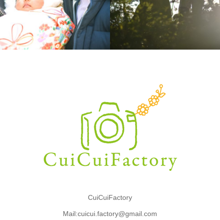
CuiCuiFactory
Mail:cuicui.factory@gmail.com