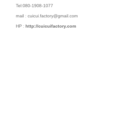
Tel:080-1908-1077
mail : cuicui.factory@gmail.com
HP :
http://cuicuifactory.com