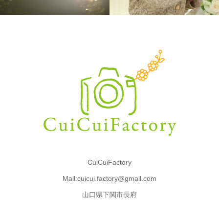
CuiCuiFactory
Mail:cuicui.factory@gmail.com
山口県下関市長府