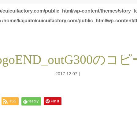
o/cuicuifactory.com/public_html/wp-content/themes/story_t
in
/home/kajuido/cuicuifactory.com/public_html/wp-content/
logoEND_outG300のコピ
2017.12.07
RSS
feedly
Pin it