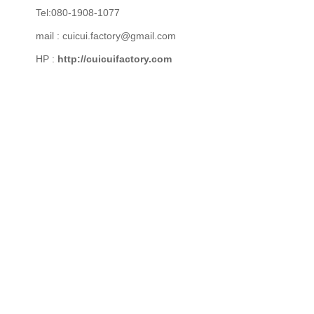
Tel:080-1908-1077
mail : cuicui.factory@gmail.com
HP :
http://cuicuifactory.com