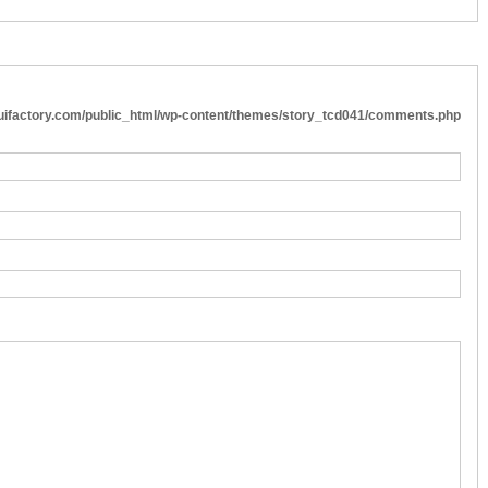
cuifactory.com/public_html/wp-content/themes/story_tcd041/comments.php