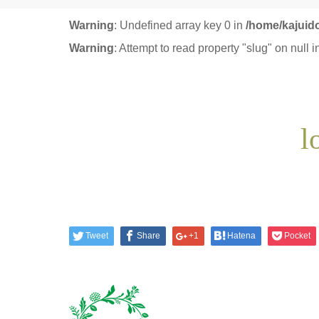
Warning
: Undefined array key 0 in
/home/kajuid
Warning
: Attempt to read property "slug" on null 
Tweet
Share
+1
Hatena
Pocket