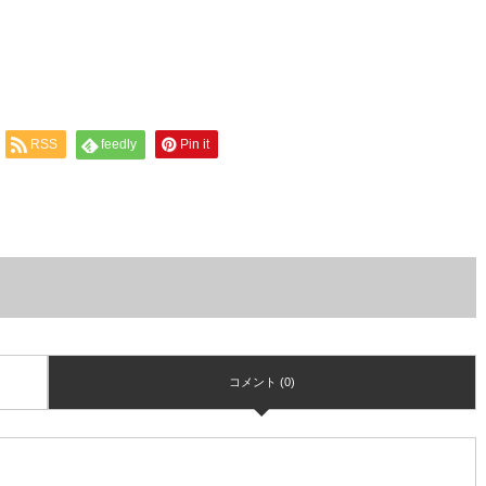
RSS
feedly
Pin it
コメント (0)