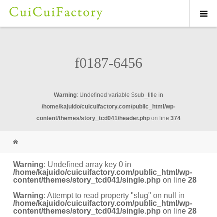
f0187-6456
Warning
: Undefined variable $sub_title in
/home/kajuido/cuicuifactory.com/public_html/wp-
content/themes/story_tcd041/header.php
on line
374
Warning
: Undefined array key 0 in
/home/kajuido/cuicuifactory.com/public_html/wp-
content/themes/story_tcd041/single.php
on line
28
Warning
: Attempt to read property "slug" on null in
/home/kajuido/cuicuifactory.com/public_html/wp-
content/themes/story_tcd041/single.php
on line
28