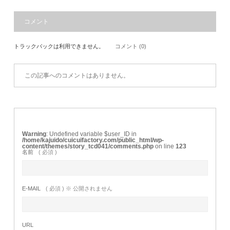
コメント
トラックバックは利用できません。
コメント (0)
この記事へのコメントはありません。
Warning
: Undefined variable $user_ID in
/home/kajuido/cuicuifactory.com/public_html/wp-
content/themes/story_tcd041/comments.php
on line
123
名前
( 必須 )
E-MAIL
( 必須 ) ※ 公開されません
URL