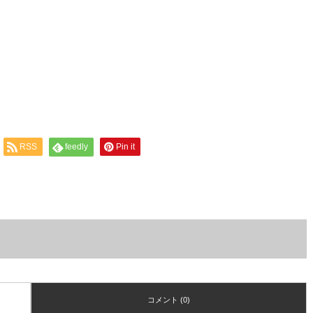
RSS
feedly
Pin it
コメント (0)