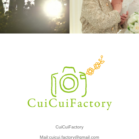
CuiCuiFactory
Mail:cuicui.factory@gmail.com