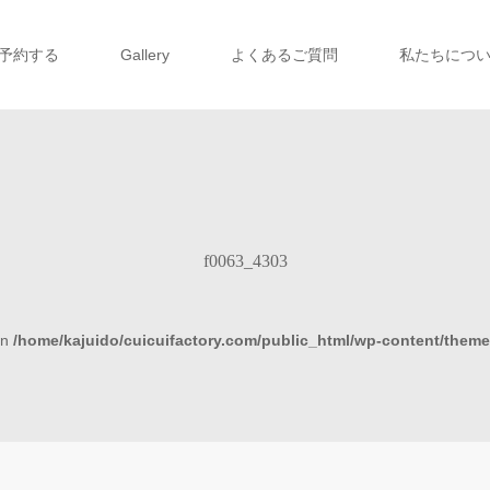
予約する
Gallery
よくあるご質問
私たちにつ
f0063_4303
in
/home/kajuido/cuicuifactory.com/public_html/wp-content/theme