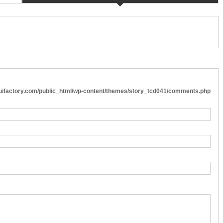
cuifactory.com/public_html/wp-content/themes/story_tcd041/comments.php