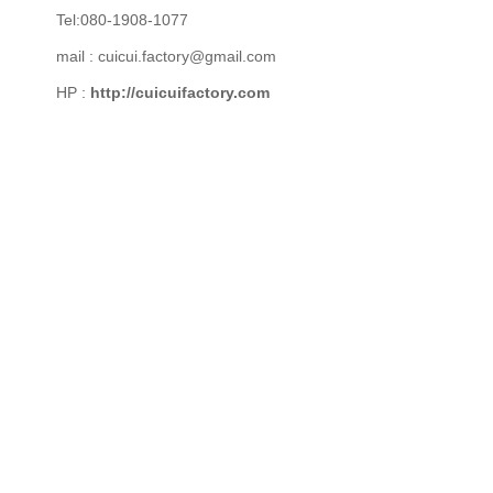
Tel:080-1908-1077
mail : cuicui.factory@gmail.com
HP :
http://cuicuifactory.com