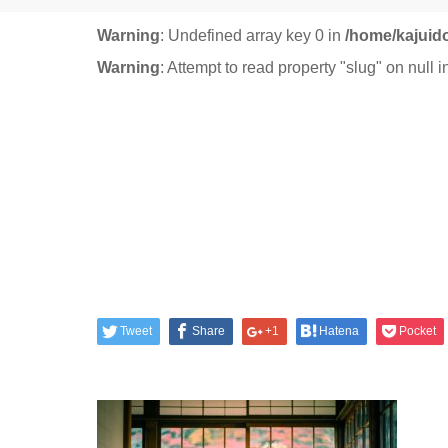
Warning
: Undefined array key 0 in
/home/kajuid
Warning
: Attempt to read property "slug" on null 
Tweet
Share
+1
Hatena
Pocket