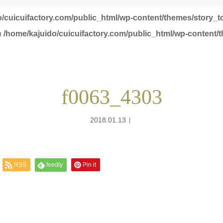
o/cuicuifactory.com/public_html/wp-content/themes/story_t
in
/home/kajuido/cuicuifactory.com/public_html/wp-content/
f0063_4303
2018.01.13
RSS
feedly
Pin it