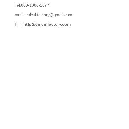
Tel:080-1908-1077
mail : cuicui.factory@gmail.com
HP :
http://cuicuifactory.com