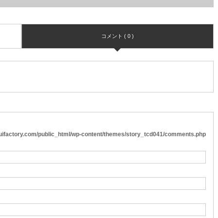
コメント ( 0 )
cuifactory.com/public_html/wp-content/themes/story_tcd041/comments.php