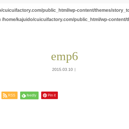
o/cuicuifactory.com/public_html/wp-content/themes/story_t
in
/home/kajuido/cuicuifactory.com/public_html/wp-content/
emp6
2015.03.10
RSS
feedly
Pin it