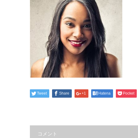
Tweet
Share
+1
Hatena
Pocket
コメント