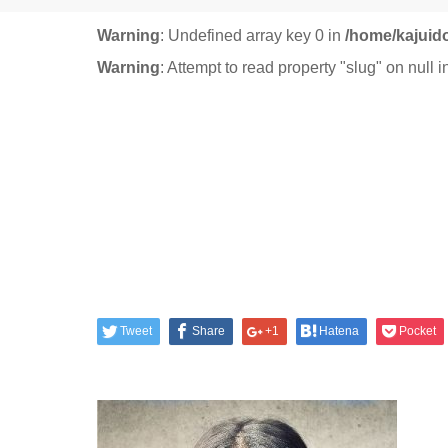
Warning
: Undefined array key 0 in
/home/kajuid
Warning
: Attempt to read property "slug" on null 
Tweet
Share
+1
Hatena
Pocket