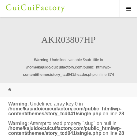
AKR03807HP
Warning
: Undefined variable $sub_title in
/home/kajuido/cuicuifactory.com/public_html/wp-
content/themes/story_tcd041/header.php
on line
374
Warning
: Undefined array key 0 in
/home/kajuido/cuicuifactory.com/public_html/wp-
content/themes/story_tcd041/single.php
on line
28
Warning
: Attempt to read property "slug" on null in
/home/kajuido/cuicuifactory.com/public_html/wp-
content/themes/story_tcd041/single.php
on line
28