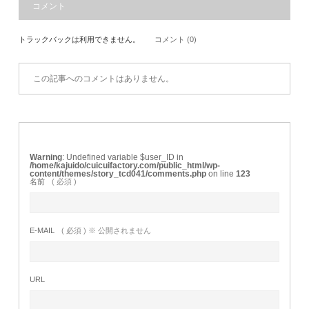
コメント
トラックバックは利用できません。
コメント (0)
この記事へのコメントはありません。
Warning
: Undefined variable $user_ID in
/home/kajuido/cuicuifactory.com/public_html/wp-
content/themes/story_tcd041/comments.php
on line
123
名前
( 必須 )
E-MAIL
( 必須 ) ※ 公開されません
URL