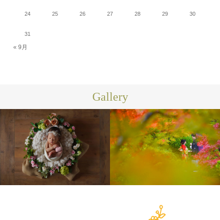
24
25
26
27
28
29
30
31
« 9月
Gallery