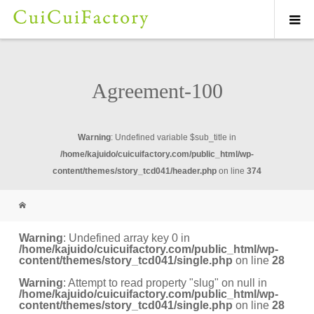
Agreement-100
Warning
: Undefined variable $sub_title in
/home/kajuido/cuicuifactory.com/public_html/wp-
content/themes/story_tcd041/header.php
on line
374
Warning
: Undefined array key 0 in
/home/kajuido/cuicuifactory.com/public_html/wp-
content/themes/story_tcd041/single.php
on line
28
Warning
: Attempt to read property "slug" on null in
/home/kajuido/cuicuifactory.com/public_html/wp-
content/themes/story_tcd041/single.php
on line
28