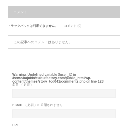
コメント
トラックバックは利用できません。
コメント (0)
この記事へのコメントはありません。
Warning
: Undefined variable $user_ID in
/home/kajuido/cuicuifactory.com/public_html/wp-
content/themes/story_tcd041/comments.php
on line
123
名前
( 必須 )
E-MAIL
( 必須 ) ※ 公開されません
URL