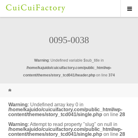
0095-0038
Warning
: Undefined variable $sub_title in
/home/kajuido/cuicuifactory.com/public_html/wp-
content/themes/story_tcd041/header.php
on line
374
Warning
: Undefined array key 0 in
/home/kajuido/cuicuifactory.com/public_html/wp-
content/themes/story_tcd041/single.php
on line
28
Warning
: Attempt to read property "slug" on null in
/home/kajuido/cuicuifactory.com/public_html/wp-
content/themes/story_tcd041/single.php
on line
28