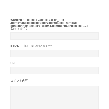
Warning
: Undefined variable $user_ID in
/home/kajuido/cuicuifactory.com/public_html/wp-
content/themes/story_tcd041/comments.php
on line
123
名前
( 必須 )
E-MAIL
( 必須 ) ※ 公開されません
URL
コメント内容