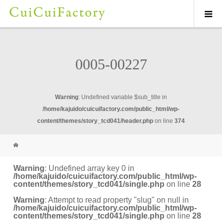
0005-00227
Warning
: Undefined variable $sub_title in
/home/kajuido/cuicuifactory.com/public_html/wp-
content/themes/story_tcd041/header.php
on line
374
Warning
: Undefined array key 0 in
/home/kajuido/cuicuifactory.com/public_html/wp-
content/themes/story_tcd041/single.php
on line
28
Warning
: Attempt to read property "slug" on null in
/home/kajuido/cuicuifactory.com/public_html/wp-
content/themes/story_tcd041/single.php
on line
28