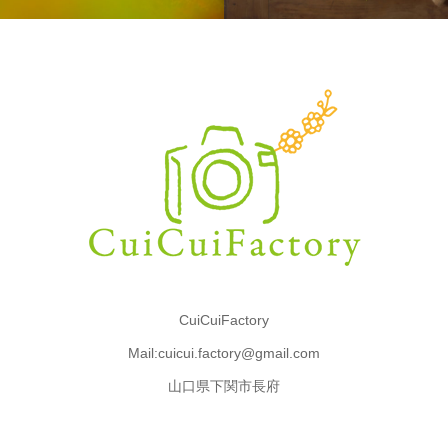
CuiCuiFactory
Mail:cuicui.factory@gmail.com
山口県下関市長府