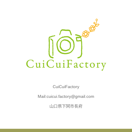
CuiCuiFactory
Mail:cuicui.factory@gmail.com
山口県下関市長府