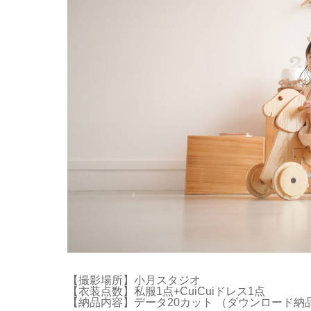
【撮影場所】小月スタジオ
【衣装点数】私服1点+CuiCuiドレス1点
【納品内容】データ20カット （ダウンロード納