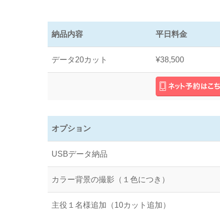
納品内容
平日料金
データ20カット
¥38,500
オプション
USBデータ納品
カラー背景の撮影（１色につき）
主役１名様追加（10カット追加）