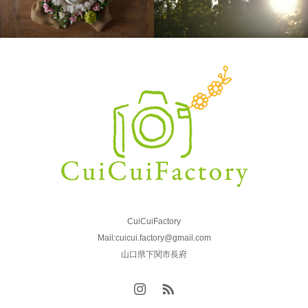
CuiCuiFactory
Mail:cuicui.factory@gmail.com
山口県下関市長府