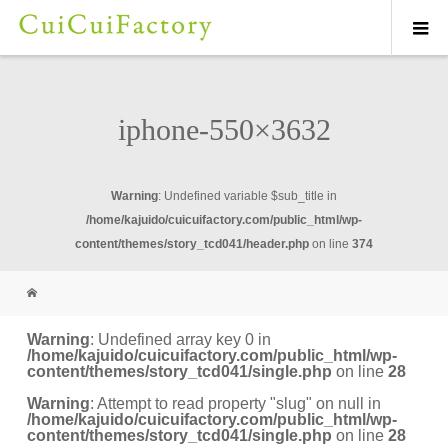
iphone-550×3632
Warning
: Undefined variable $sub_title in
/home/kajuido/cuicuifactory.com/public_html/wp-
content/themes/story_tcd041/header.php
on line
374
Warning
: Undefined array key 0 in
/home/kajuido/cuicuifactory.com/public_html/wp-
content/themes/story_tcd041/single.php
on line
28
Warning
: Attempt to read property "slug" on null in
/home/kajuido/cuicuifactory.com/public_html/wp-
content/themes/story_tcd041/single.php
on line
28