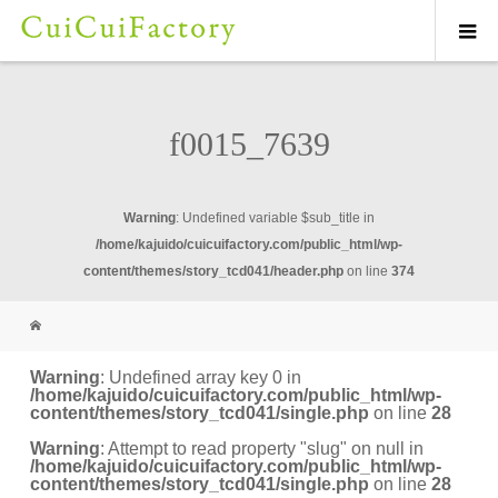
f0015_7639
Warning
: Undefined variable $sub_title in
/home/kajuido/cuicuifactory.com/public_html/wp-
content/themes/story_tcd041/header.php
on line
374
Warning
: Undefined array key 0 in
/home/kajuido/cuicuifactory.com/public_html/wp-
content/themes/story_tcd041/single.php
on line
28
Warning
: Attempt to read property "slug" on null in
/home/kajuido/cuicuifactory.com/public_html/wp-
content/themes/story_tcd041/single.php
on line
28