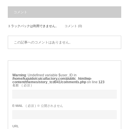
コメント
トラックバックは利用できません。
コメント (0)
この記事へのコメントはありません。
Warning
: Undefined variable $user_ID in
/home/kajuido/cuicuifactory.com/public_html/wp-
content/themes/story_tcd041/comments.php
on line
123
名前
( 必須 )
E-MAIL
( 必須 ) ※ 公開されません
URL