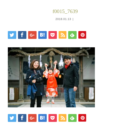
f0015_7639
2018.01.13